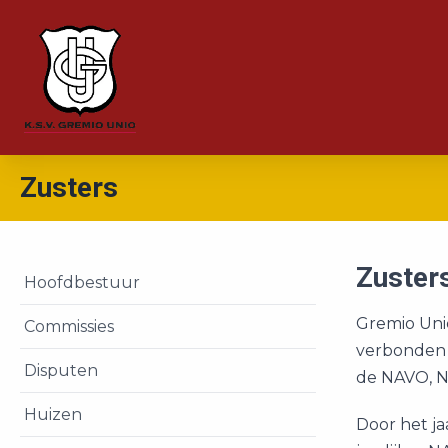
Zusters
Zuster
Hoofdbestuur
Gremio Unio
Commissies
verbonden a
Disputen
de NAVO, N
Huizen
Door het ja