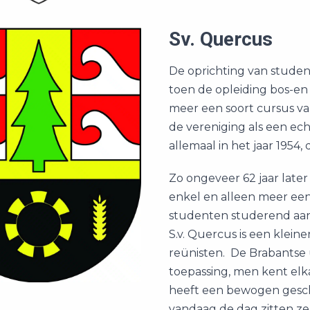
Sv. Quercus
De oprichting van studen
toen de opleiding bos-e
meer een soort cursus van
de vereniging als een ec
allemaal in het jaar 1954,
Zo ongeveer 62 jaar later
enkel en alleen meer een
studenten studerend aan 
S.v. Quercus is een klein
reünisten. De Brabantse u
toepassing, men kent elk
heeft een bewogen gesch
vandaag de dag zitten ze