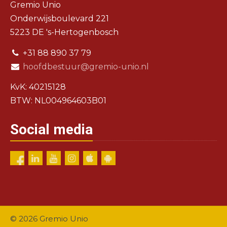
Gremio Unio
Onderwijsboulevard 221
5223 DE 's-Hertogenbosch
+31 88 890 37 79
hoofdbestuur@gremio-unio.nl
KvK: 40215128
BTW: NL004964603B01
Social media
© 2026 Gremio Unio