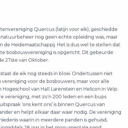
tenvereniging Quercus (latijn voor eik), geschiedde
n natuurbeheer nog geen echte opleiding was, maar
 de Heidemaatschappij. Het is dus wel te stellen dat
hte bosbouwvereniging is opgericht. Dit gebeurde
 de 27ste van Oktober.
 staat de eik nog steeds in bloei. Ondertussen niet
 vereniging voor de bosbouwers, maar voor alle
Hogeschool van Hall Larenstein en Helicon in Velp.
ere vereniging, met zo’n 200 leden en een bups
itspraak ‘ons kent ons’ is binnen Quercus van
ander en helpt elkaar daar waar nodig. De vereniging
iedenis waarin in meerdere panden is gehuisd,
 inmiddels 28 jaar in het monumentale pand: