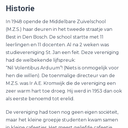
Historie
In 1948 opende de Middelbare Zuivelschool
(M.Z.S.) haar deuren in het tweede straatje van
Best in Den Bosch. De school startte met 11
leerlingen en 11 docenten. Al na 2 weken was
studievereniging St. Jan een feit. Deze vereniging
had de welbekende lijfspreuk:
“Nil Volentibus Arduum”! (Niets is onmogelijk voor
hen die willen). De toenmalige directeur van de
M.Z.S. was Ir A.E. Kromwijk die de vereniging een
zeer warm hart toe droeg. Hij werd in 1953 dan ook
als eerste benoemd tot erelid.
De vereniging had toen nog geen eigen sociëteit,
maar het kleine groepje studenten kwam samen
in kleine cafeetjes. Het meest geliefde cafeetje