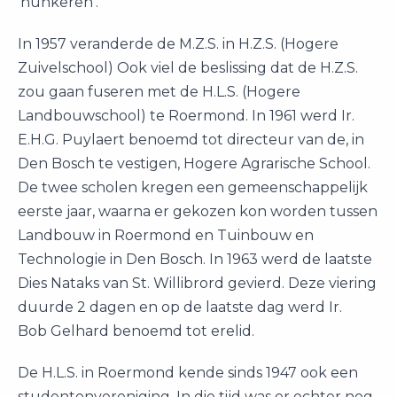
‘hunkeren’.
In 1957 veranderde de M.Z.S. in H.Z.S. (Hogere
Zuivelschool) Ook viel de beslissing dat de H.Z.S.
zou gaan fuseren met de H.L.S. (Hogere
Landbouwschool) te Roermond. In 1961 werd Ir.
E.H.G. Puylaert benoemd tot directeur van de, in
Den Bosch te vestigen, Hogere Agrarische School.
De twee scholen kregen een gemeenschappelijk
eerste jaar, waarna er gekozen kon worden tussen
Landbouw in Roermond en Tuinbouw en
Technologie in Den Bosch. In 1963 werd de laatste
Dies Nataks van St. Willibrord gevierd. Deze viering
duurde 2 dagen en op de laatste dag werd Ir.
Bob Gelhard benoemd tot erelid.
De H.L.S. in Roermond kende sinds 1947 ook een
studentenvereniging. In die tijd was er echter nog