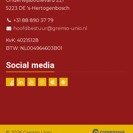
Onderwijsboulevard 221
5223 DE 's-Hertogenbosch
+31 88 890 37 79
hoofdbestuur@gremio-unio.nl
KvK: 40215128
BTW: NL004964603B01
Social media
© 2026 Gremio Unio