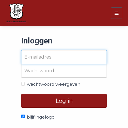
Togg
navig
Inloggen
wachtwoord weergeven
Log in
blijf ingelogd